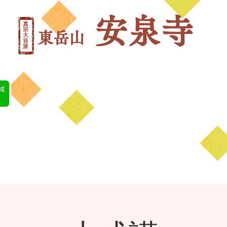
安泉寺
真
宗
東岳山
大
谷
​派