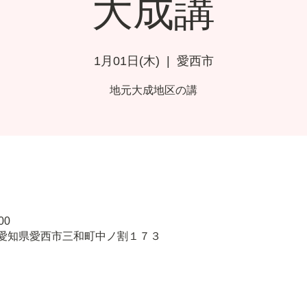
大成講
1月01日(木)
  |  
愛西市
地元大成地区の講
00
45 愛知県愛西市三和町中ノ割１７３