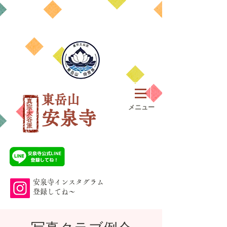
東岳山
真
​メニュー
宗
安泉寺
大
谷
​派
安泉寺インスタグラム
​登録してね～